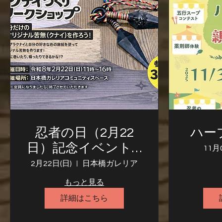
忍者の日（2月22
ハー
日）記念イベントin
11月
日本橋ガレリア
2月22日(日)
日本橋ガレリア
もっと見る
詳細はこちら