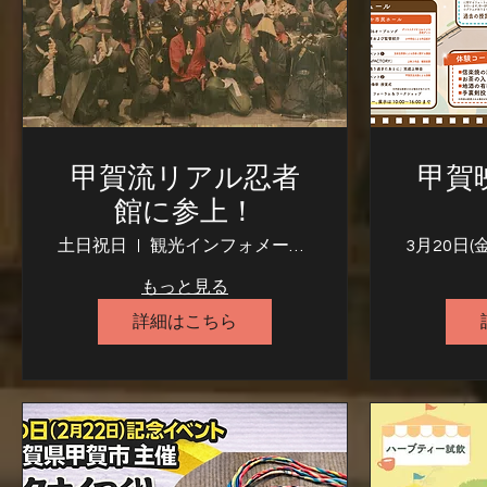
甲賀流リアル忍者
甲賀映
館に参上！
土日祝日
観光インフォメーションセンター甲賀流リアル忍者館
3月20日(金
もっと見る
詳細はこちら